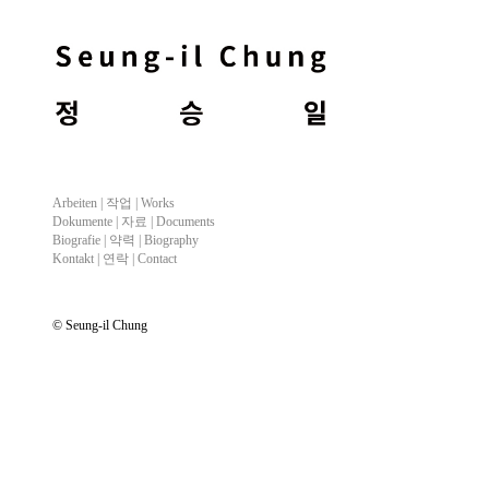
Arbeiten |
작업
| Works
Dokumente |
자료
| Documents
Biografie |
약력
| Biography
Kontakt |
연락
| Contact
© Seung-il Chung